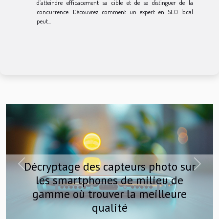
d’atteindre efficacement sa cible et de se distinguer de la
concurrence. Découvrez comment un expert en SEO local
peut...
Décryptage des capteurs photo sur
Previous
Next
les smartphones de milieu de
gamme où trouver la meilleure
qualité